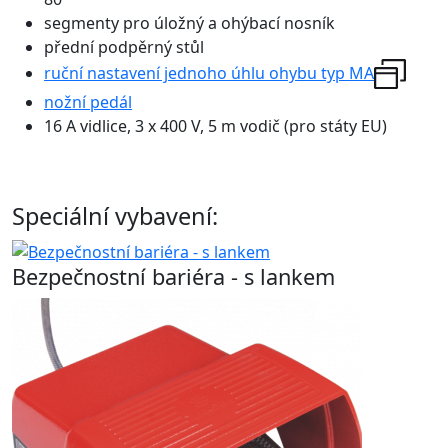
segmenty pro úložný a ohýbací nosník
přední podpěrný stůl
ruční nastavení jednoho úhlu ohybu typ MA
nožní pedál
16 A vidlice, 3 x 400 V, 5 m vodič (pro státy EU)
Speciální vybavení:
Bezpečnostní bariéra - s lankem