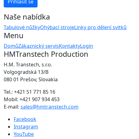
Naše nabídka
Tabulové nůžky
Ohýbací stroje
Linky pro dělení svitků
Menu
Domů
Zákaznický servis
Kontakty
Login
HMTranstech Production
H.M. Transtech, s.r.o.
Volgogradská 13/B
080 01 Prešov, Slovakia
Tel.: +421 51 771 85 16
Mobil: +421 907 934 453
E-mail:
sales@hmtranstech.com
Facebook
Instagram
YouTube