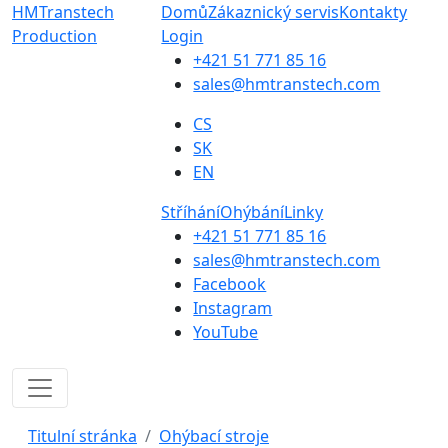
HMTranstech
Domů
Zákaznický servis
Kontakty
Production
Login
+421 51 771 85 16
sales@hmtranstech.com
CS
SK
EN
Stříhání
Ohýbání
Linky
+421 51 771 85 16
sales@hmtranstech.com
Facebook
Instagram
YouTube
Titulní stránka
Ohýbací stroje