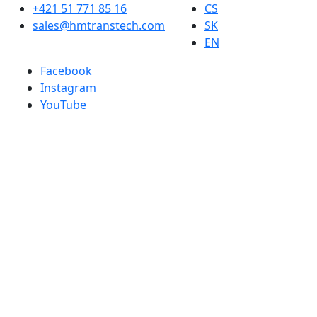
+421 51 771 85 16
CS
sales@hmtranstech.com
SK
EN
Facebook
Instagram
YouTube