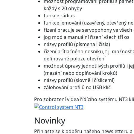
možnost programování profilů s pamětí 
každý s 20 ohyby
funkce rádius
funkce lemování (uzavřený, otevřený neb
řízení pracuje se servopohony ve všech
jog mod a manuální řízení všech tří os
názvy profilů (písmena i čísla)
řízení přítlačného nosníku, t.j. možnost 
definované poloze otevření
možnost úpravy jednotlivých profilů i je
(mazání nebo doplňování kroků)
názvy profilů (slovně i číslicemi)
zálohování profilů na USB klíč
Pro zobrazení videa řídícího systému NT3 kl
Novinky
Přihlaste se k odběru našeho newsletteru a 