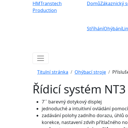
HMTranstech
Domů
Zákaznický s
Production
Stříhání
Ohýbání
Li
Titulní stránka
Ohýbací stroje
Přísluš
Řídicí systém NT3
7´´ barevný dotykový displej
jednoduché a intuitivní ovládání pomocí
zadávání polohy zadního dorazu, úhlů 
korekce, nastavení zdvih přítlačného n