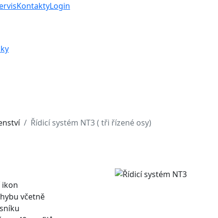
ervis
Kontakty
Login
nky
enství
Řídicí systém NT3 ( tři řízené osy)
 ikon
ohybu včetně
osníku