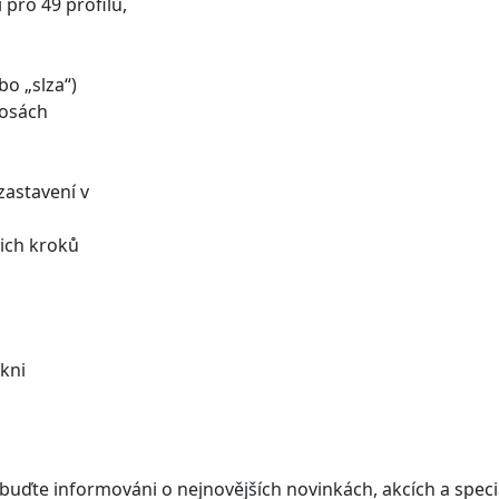
pro 49 profilů,
o „slza“)
 osách
zastavení v
jich kroků
ikni
buďte informováni o nejnovějších novinkách, akcích a speci