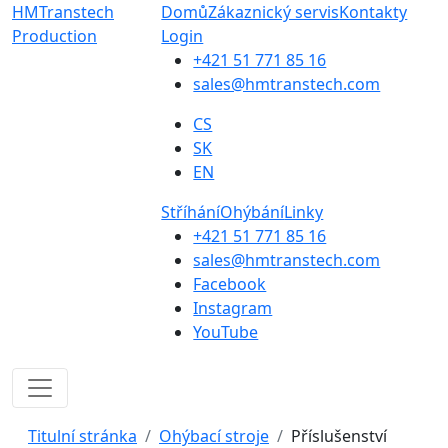
HMTranstech
Domů
Zákaznický servis
Kontakty
Production
Login
+421 51 771 85 16
sales@hmtranstech.com
CS
SK
EN
Stříhání
Ohýbání
Linky
+421 51 771 85 16
sales@hmtranstech.com
Facebook
Instagram
YouTube
Titulní stránka
Ohýbací stroje
Příslušenství