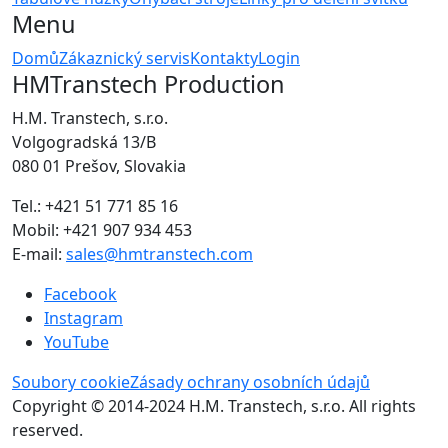
Menu
Domů
Zákaznický servis
Kontakty
Login
HMTranstech Production
H.M. Transtech, s.r.o.
Volgogradská 13/B
080 01 Prešov, Slovakia
Tel.: +421 51 771 85 16
Mobil: +421 907 934 453
E-mail:
sales@hmtranstech.com
Facebook
Instagram
YouTube
Soubory cookie
Zásady ochrany osobních údajů
Copyright © 2014-2024 H.M. Transtech, s.r.o. All rights
reserved.