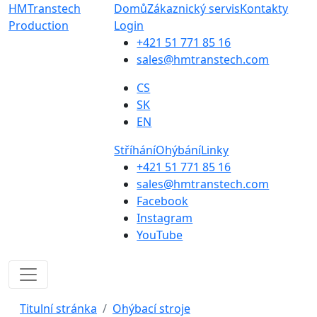
HMTranstech
Domů
Zákaznický servis
Kontakty
Production
Login
+421 51 771 85 16
sales@hmtranstech.com
CS
SK
EN
Stříhání
Ohýbání
Linky
+421 51 771 85 16
sales@hmtranstech.com
Facebook
Instagram
YouTube
Titulní stránka
Ohýbací stroje