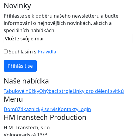
Novinky
Přihlaste se k odběru našeho newsletteru a buďte
informováni o nejnovějších novinkách, akcích a
speciálních nabídkách.
Souhlasím s
Pravidla
Naše nabídka
Tabulové nůžky
Ohýbací stroje
Linky pro dělení svitků
Menu
Domů
Zákaznický servis
Kontakty
Login
HMTranstech Production
H.M. Transtech, s.r.o.
Volgogradská 13/B