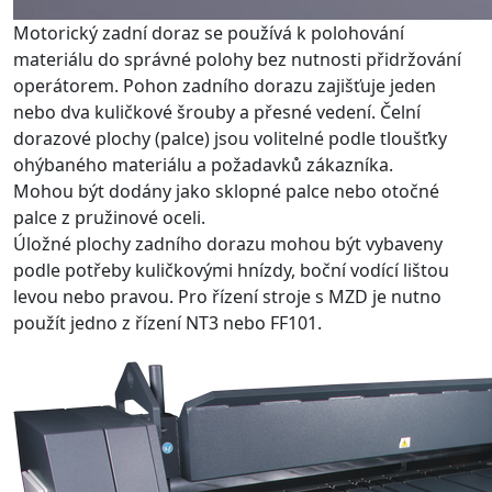
Motorický zadní doraz se používá k polohování
materiálu do správné polohy bez nutnosti přidržování
operátorem. Pohon zadního dorazu zajišťuje jeden
nebo dva kuličkové šrouby a přesné vedení. Čelní
dorazové plochy (palce) jsou volitelné podle tloušťky
ohýbaného materiálu a požadavků zákazníka.
Mohou být dodány jako sklopné palce nebo otočné
palce z pružinové oceli.
Úložné plochy zadního dorazu mohou být vybaveny
podle potřeby kuličkovými hnízdy, boční vodící lištou
levou nebo pravou. Pro řízení stroje s MZD je nutno
použít jedno z řízení NT3 nebo FF101.