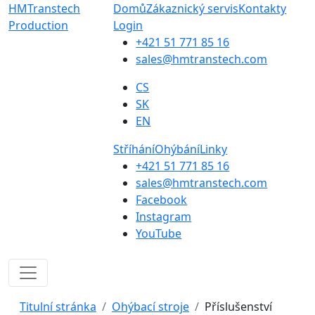
HMTranstech
Domů
Zákaznický servis
Kontakty
Production
Login
+421 51 771 85 16
sales@hmtranstech.com
CS
SK
EN
Stříhání
Ohýbání
Linky
+421 51 771 85 16
sales@hmtranstech.com
Facebook
Instagram
YouTube
Titulní stránka
Ohýbací stroje
Příslušenství