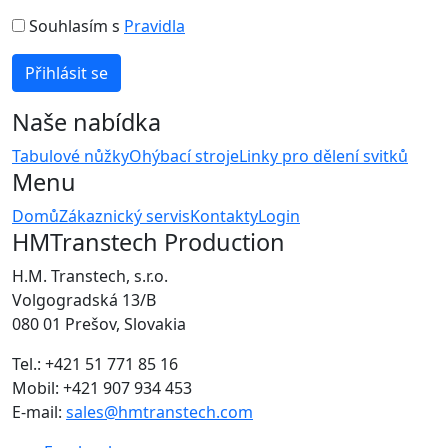
Souhlasím s
Pravidla
Naše nabídka
Tabulové nůžky
Ohýbací stroje
Linky pro dělení svitků
Menu
Domů
Zákaznický servis
Kontakty
Login
HMTranstech Production
H.M. Transtech, s.r.o.
Volgogradská 13/B
080 01 Prešov, Slovakia
Tel.: +421 51 771 85 16
Mobil: +421 907 934 453
E-mail:
sales@hmtranstech.com