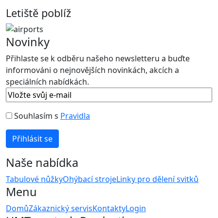
Letiště poblíž
Novinky
Přihlaste se k odběru našeho newsletteru a buďte
informováni o nejnovějších novinkách, akcích a
speciálních nabídkách.
Souhlasím s
Pravidla
Naše nabídka
Tabulové nůžky
Ohýbací stroje
Linky pro dělení svitků
Menu
Domů
Zákaznický servis
Kontakty
Login