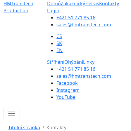
HMTranstech
Domů
Zákaznický servis
Kontakty
Production
Login
+421 51 771 85 16
sales@hmtranstech.com
CS
SK
EN
Stříhání
Ohýbání
Linky
+421 51 771 85 16
sales@hmtranstech.com
Facebook
Instagram
YouTube
Titulní stránka
Kontakty