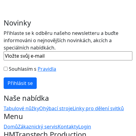
Novinky
Přihlaste se k odběru našeho newsletteru a buďte
informováni o nejnovějších novinkách, akcích a
speciálních nabídkách.
Souhlasím s
Pravidla
Naše nabídka
Tabulové nůžky
Ohýbací stroje
Linky pro dělení svitků
Menu
Domů
Zákaznický servis
Kontakty
Login
HMTranstech Production