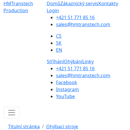
HMTranstech
Domů
Zákaznický servis
Kontakty
Production
Login
+421 51 771 85 16
sales@hmtranstech.com
CS
SK
EN
Stříhání
Ohýbání
Linky
+421 51 771 85 16
sales@hmtranstech.com
Facebook
Instagram
YouTube
Titulní stránka
Ohýbací stroje