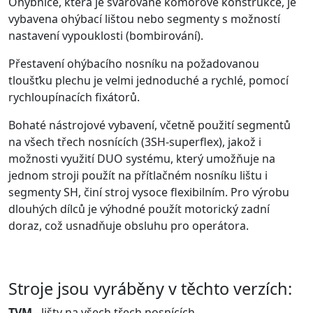
Ohybnice, která je svařované komorové konstrukce, je
vybavena ohýbací lištou nebo segmenty s možností
nastavení vypouklosti (bombirování).
Přestavení ohýbacího nosníku na požadovanou
tloušťku plechu je velmi jednoduché a rychlé, pomocí
rychloupínacích fixátorů.
Bohaté nástrojové vybavení, včetně použití segmentů
na všech třech nosnících (3SH-superflex), jakož i
možnosti využití DUO systému, který umožňuje na
jednom stroji použít na přítlačném nosníku lištu i
segmenty SH, činí stroj vysoce flexibilním. Pro výrobu
dlouhých dílců je výhodné použít motorický zadní
doraz, což usnadňuje obsluhu pro operátora.
Stroje jsou vyráběny v těchto verzích:
TVM
- lišty na všech třech nosnících