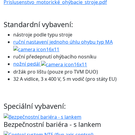
Prislusenstvo_motorické_ohýbacie_stroje.pdf
Standardní vybavení:
nástroje podle typu stroje
ruční nastavení jednoho úhlu ohybu typ MA
ruční předepnutí ohýbacího nosníku
nožní pedál
držák pro lištu (pouze pro TVM DUO)
32 A vidlice, 3 x 400 V, 5 m vodič (pro státy EU)
Speciální vybavení:
Bezpečnostní bariéra - s lankem