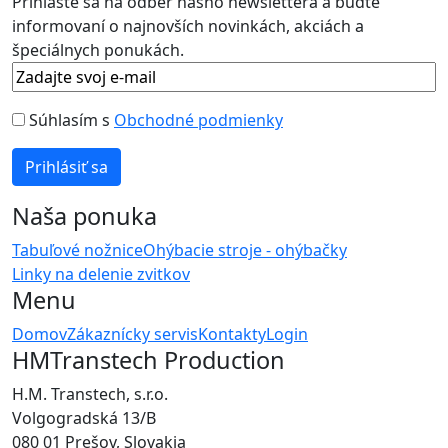
Prihláste sa na odber nášho newslettera a buďte
informovaní o najnovších novinkách, akciách a
špeciálnych ponukách.
Súhlasím s
Obchodné podmienky
Naša ponuka
Tabuľové nožnice
Ohýbacie stroje - ohýbačky
Linky na delenie zvitkov
Menu
Domov
Zákaznícky servis
Kontakty
Login
HMTranstech Production
H.M. Transtech, s.r.o.
Volgogradská 13/B
080 01 Prešov, Slovakia