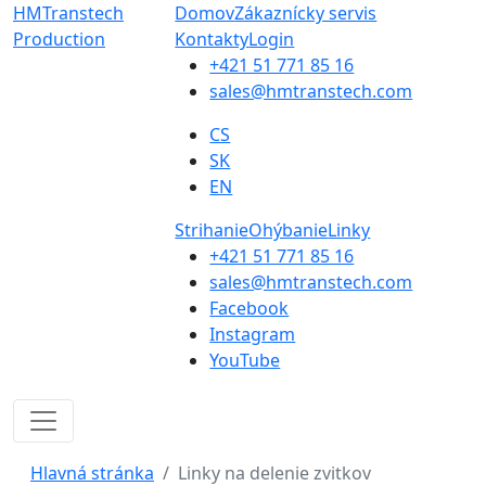
HMTranstech
Domov
Zákaznícky servis
Production
Kontakty
Login
+421 51 771 85 16
sales@hmtranstech.com
CS
SK
EN
Strihanie
Ohýbanie
Linky
+421 51 771 85 16
sales@hmtranstech.com
Facebook
Instagram
YouTube
Hlavná stránka
Linky na delenie zvitkov